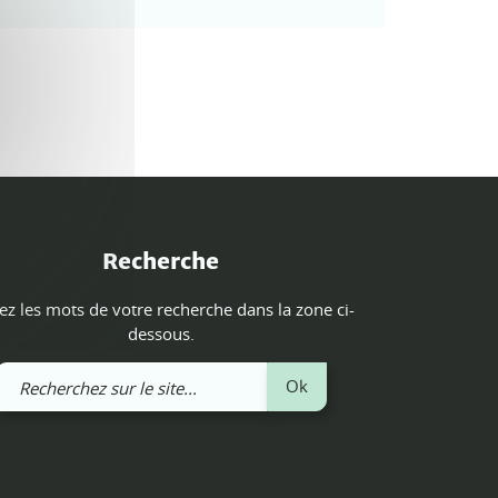
Recherche
ez les mots de votre recherche dans la zone ci-
dessous.
Recherchez
Ok
sur
le
site