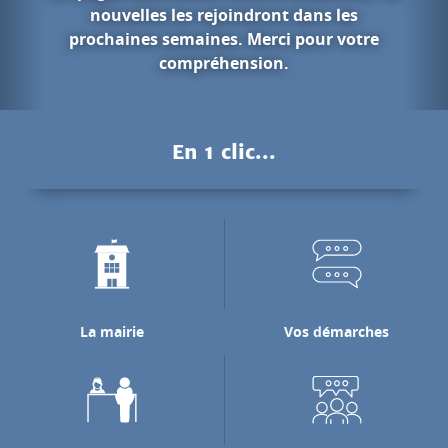
ans les
our votre
Les gorges du
Pendant des millions d'années, l
Nan a creusé les falaises calcair
pour rejoindre la rivière de l'
En 1 clic...
laquelle il se jette.
Découvrir les gorges du N
La mairie
Vos démarches