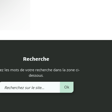
Recherche
ez les mots de votre recherche dans la zone ci-
dessous.
Recherchez
Ok
sur
le
site