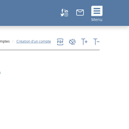
Suivez
Menu
nous
!
omptes
Création d'un compte
e