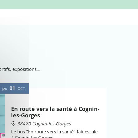
ifs, expositions...
01
jeu.
OCT.
En route vers la santé à Cognin-
les-Gorges
38470 Cognin-les-Gorges
Le bus "En route vers la santé" fait escale
à Cognin-les Gorges