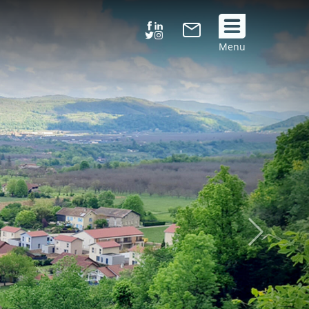
Suivez
Menu
nous
!