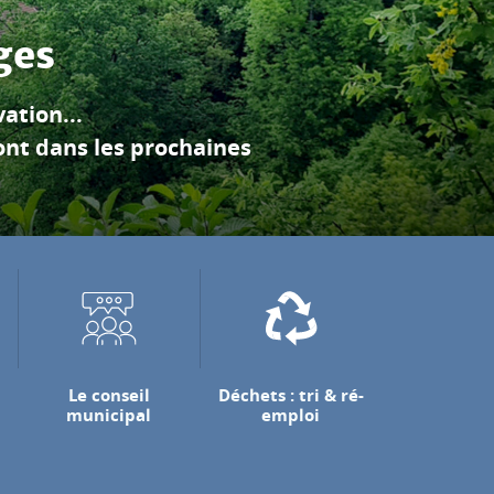
es calcaires du Vercors
 jette.
Le conseil
Déchets : tri & ré-
municipal
emploi