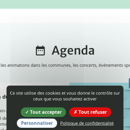
Agenda
 les animations dans les communes, les concerts, événements sport
Ce site utilise des cookies et vous donne le contrôle sur
n du Marché de la
ceux que vous souhaitez activer
n-les-Gorges
Tout accepter
Tout refuser
é de Cognin-les-Gorges
Personnaliser
Politique de confidentialité
emière édition de son
al et de producteurs