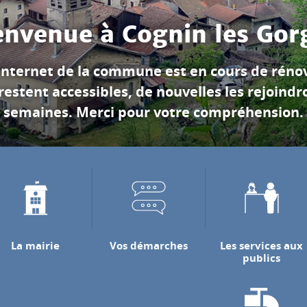
Les gorges du Nan
'années, le torrent du Nan a creusé les falais
ejoindre la rivière de l'Isère dans laquelle il se
Découvrir les gorges du Nan
La mairie
Vos démarches
Les services aux
publics