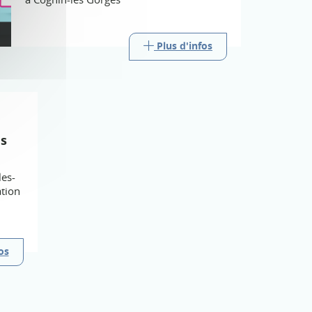
Plus d'infos
s
les-
tion
os