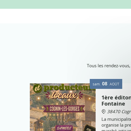
Tous les rendez-vous,
08
sam.
AOÛT
1ère édito
Fontaine
38470 Cogni
La municipalit
organise la pr
marché artisan