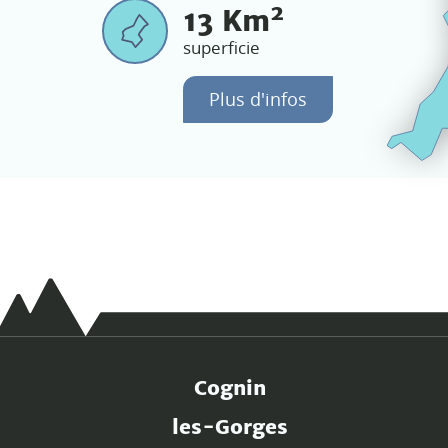
2
13
Km
superficie
Plus d'infos
Cognin
les-Gorges