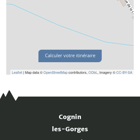
Calculer votre itinéraire
Leaflet
| Map data ©
OpenStreetMap
contributors,
ODbL
, Imagery ©
CC-BY-SA
Cognin
les-Gorges