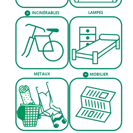
LAMPES
INCINÉRABLES
+
METAUX
MOBILIER
+