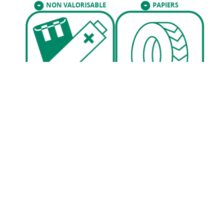
NON VALORISABLE
PAPIERS
+
+
PILES ET ACCUMULATEURS
PNEUMATIQUES
POLYSTYRENE