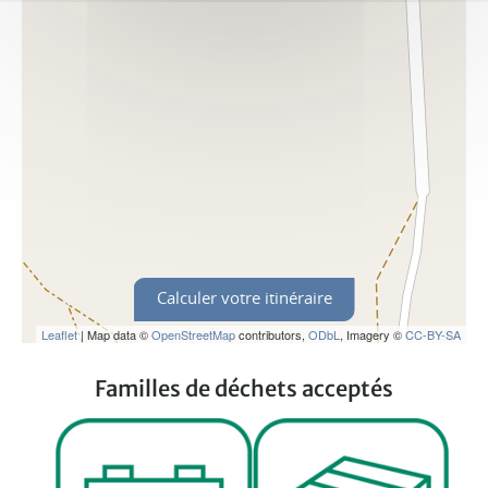
Calculer votre itinéraire
Leaflet
| Map data ©
OpenStreetMap
contributors,
ODbL
, Imagery ©
CC-BY-SA
Familles de déchets acceptés