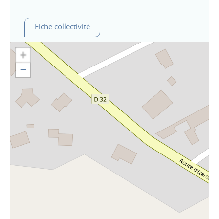
Fiche collectivité
+
−