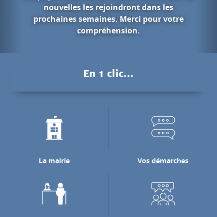
ans les
our votre
Les gorges du
Pendant des millions d'années, l
Nan a creusé les falaises calcair
pour rejoindre la rivière de l'
En 1 clic...
laquelle il se jette.
Découvrir les gorges du N
La mairie
Vos démarches