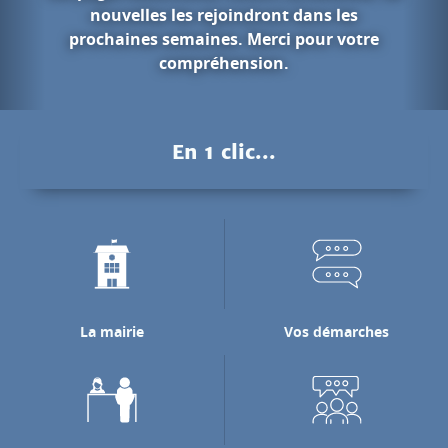
ans les
our votre
Les gorges du
Pendant des millions d'années, l
Nan a creusé les falaises calcair
pour rejoindre la rivière de l'
En 1 clic...
laquelle il se jette.
Découvrir les gorges du N
La mairie
Vos démarches