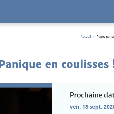
Accueil
Pages géné
Panique en coulisses 
Prochaine dat
ven. 18 sept. 202