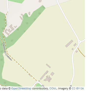
p data ©
OpenStreetMap
contributors,
ODbL
, Imagery ©
CC-BY-SA