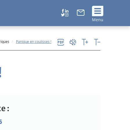
Suivez
Menu
nous
!
riques
Panique en coulisses !
!
e :
6