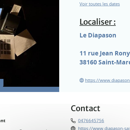
Voir toutes les dates
Localiser :
Le Diapason
11 rue Jean Rony
38160
Saint-Marc
https://www.diapason-
s
Contact
ant
0476645756
https://www.diapason-sain