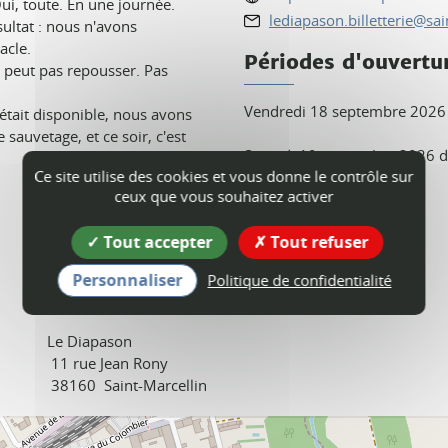
i, toute. En une journée.
lediapason.billetterie@sai
sultat : nous n'avons
acle.
Périodes d'ouvertu
e peut pas repousser. Pas
Vendredi 18 septembre 2026
tait disponible, nous avons
 sauvetage, et ce soir, c'est
Samedi 19 septembre 2026 d
Ce site utilise des cookies et vous donne le contrôle sur
Tarif
ceux que vous souhaitez activer
Tout accepter
Tout refuser
Gratuit.
Personnaliser
Politique de confidentialité
Le Diapason
11 rue Jean Rony
38160
Saint-Marcellin