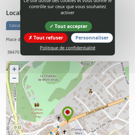
Ce site utilise des cookies et vous donne le
contrôle sur ceux que vous souhaitez
Localisation
activer
Tout accepter
Calculer votre itinéraire
Tout refuser
Personnaliser
Place du Champ de mars
Politique de confidentialité
38470
Vinay
+
−