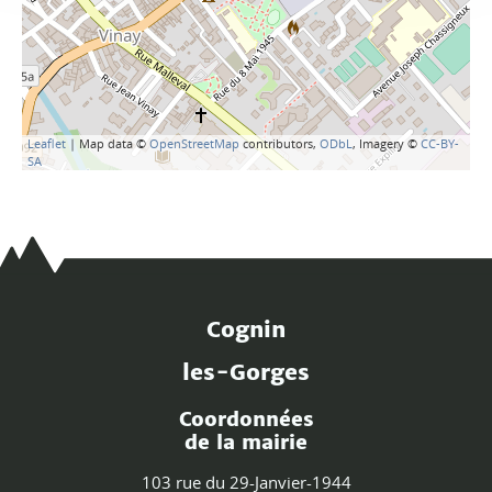
Leaflet
| Map data ©
OpenStreetMap
contributors,
ODbL
, Imagery ©
CC-BY-
SA
Cognin
les-Gorges
Coordonnées
de la mairie
103 rue du 29-Janvier-1944