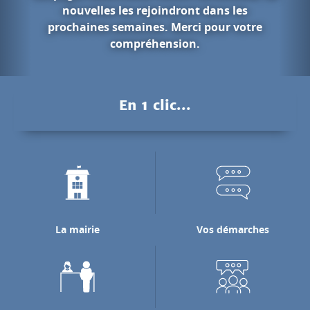
ans les
our votre
Les gorges du
Pendant des millions d'années, l
Nan a creusé les falaises calcair
pour rejoindre la rivière de l'
En 1 clic...
laquelle il se jette.
Découvrir les gorges du N
La mairie
Vos démarches