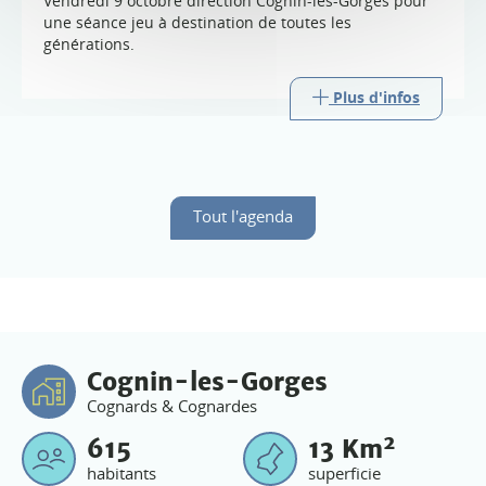
Vendredi 9 octobre direction Cognin-les-Gorges pour
une séance jeu à destination de toutes les
générations.
Plus d'infos
Tout l'agenda
Cognin-les-Gorges
Cognards & Cognardes
2
615
13
Km
habitants
superficie