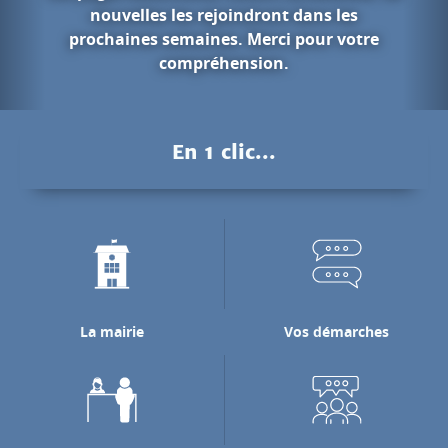
ont dans les
rci pour votre
Les gorges 
on.
Pendant des millions d'anné
Nan a creusé les falaises ca
En 1 clic...
pour rejoindre la rivière 
laquelle il se j
Découvrir les gorge
La mairie
Vos démarches