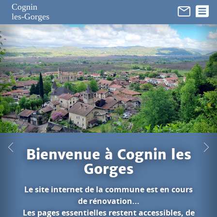
Panneau de gestion des cookies
Cognin
les-Gorges
ognin les
s
mune est en cours
...
nt accessibles, de