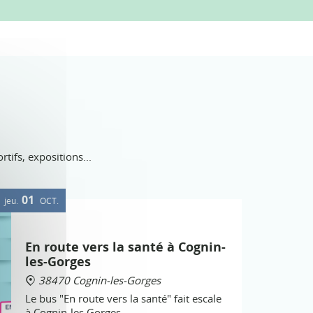
ifs, expositions...
01
jeu.
OCT.
En route vers la santé à Cognin-
les-Gorges
38470 Cognin-les-Gorges
Le bus "En route vers la santé" fait escale
à Cognin-les Gorges