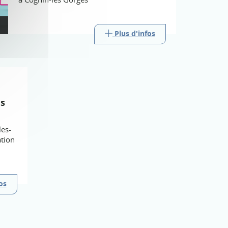
Plus d'infos
s
les-
tion
os