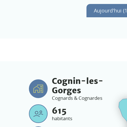
Aujourd'hui (1
Cognin-les-
Gorges
Cognards & Cognardes
615
habitants