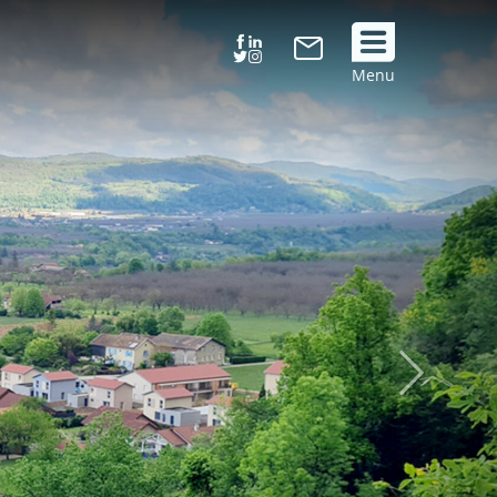
Suivez
Menu
nous
!