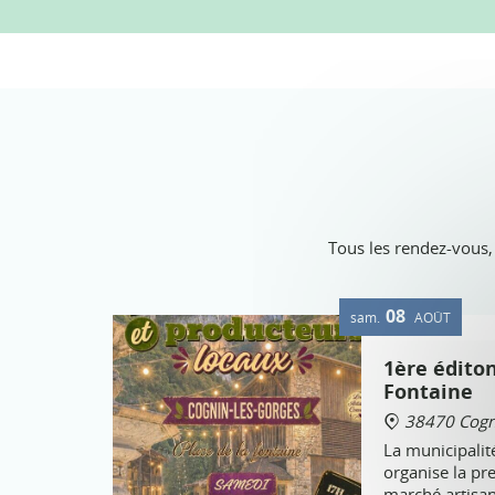
Tous les rendez-vous,
08
sam.
AOÛT
1ère édito
Fontaine
38470 Cogni
La municipalit
organise la pr
marché artisan