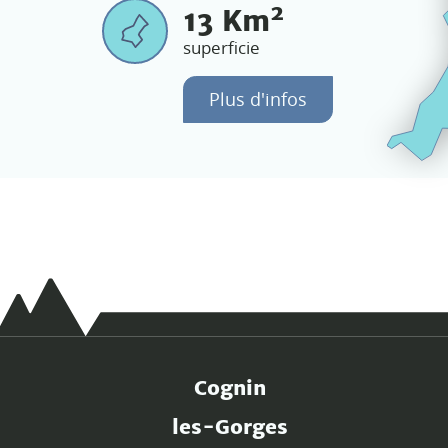
2
13
Km
superficie
Plus d'infos
Cognin
les-Gorges