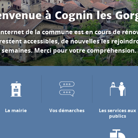
Les gorges du Nan
'années, le torrent du Nan a creusé les falais
ejoindre la rivière de l'Isère dans laquelle il se
Découvrir les gorges du Nan
La mairie
Vos démarches
Les services aux
publics