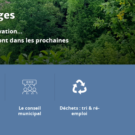
es calcaires du Vercors
 jette.
Le conseil
Déchets : tri & ré-
municipal
emploi