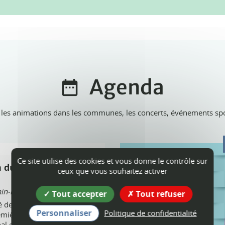
Agenda
 les animations dans les communes, les concerts, événements sport
Ce site utilise des cookies et vous donne le contrôle sur
n du Marché de la
ceux que vous souhaitez activer
n-les-Gorges
Tout accepter
Tout refuser
é de Cognin-les-Gorges
Personnaliser
Politique de confidentialité
emière édition de son
al et de producteurs