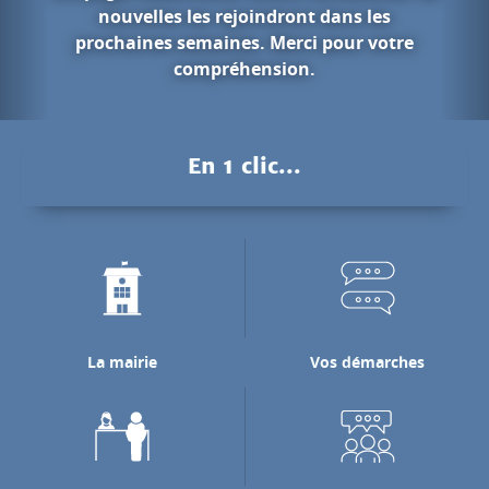
s les
r votre
Les gorges du 
Pendant des millions d'années, le 
Nan a creusé les falaises calcaires 
pour rejoindre la rivière de l'Isè
En 1 clic...
laquelle il se jette.
Découvrir les gorges du Nan
La mairie
Vos démarches