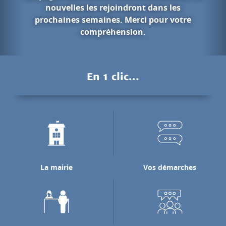
ont dans les
rci pour votre
Les gorges 
on.
Pendant des millions d'anné
Nan a creusé les falaises ca
En 1 clic...
pour rejoindre la rivière 
laquelle il se j
Découvrir les gorge
La mairie
Vos démarches