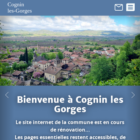
Panneau de gestion des cookies
Cognin
les-Gorges
ognin les
s
mune est en cours
...
nt accessibles, de