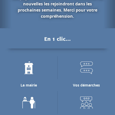
 dans les
 pour votre
Les gorges d
.
Pendant des millions d'années
Nan a creusé les falaises calca
pour rejoindre la rivière de
En 1 clic...
laquelle il se jett
Découvrir les gorges d
La mairie
Vos démarches