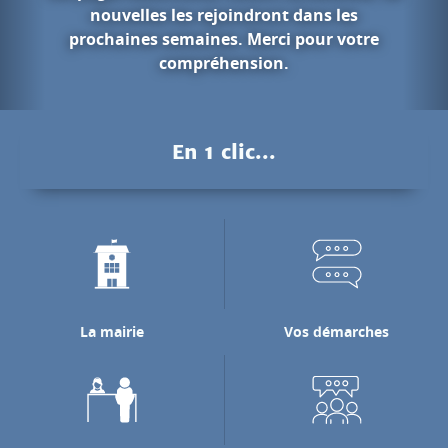
 dans les
 pour votre
Les gorges d
.
Pendant des millions d'années
Nan a creusé les falaises calca
pour rejoindre la rivière de
En 1 clic...
laquelle il se jett
Découvrir les gorges d
La mairie
Vos démarches