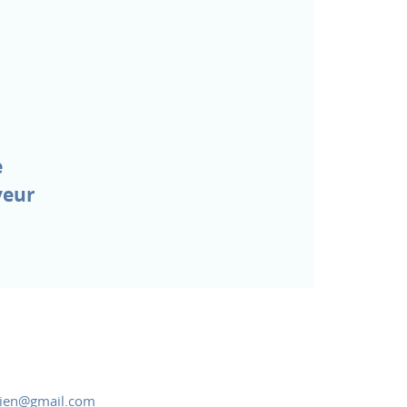
e
veur
rien@gmail.com