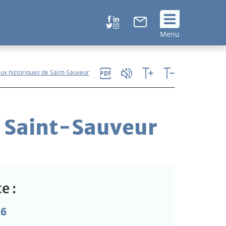
Suivez
Menu
nous
!
ieux historiques de Saint-Sauveur
e Saint-Sauveur
e :
26