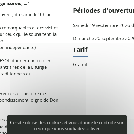
e isérois, ..."
Périodes d'ouvertu
Sauveur, du samedi 10h au
Samedi 19 septembre 2026 de
s remarquables et des visites
ur ceux qui le souhaitent, la
Dimanche 20 septembre 2026
on.
açon indépendante)
Tarif
ESOL donnera un concert.
Gratuit.
nts tirés de la Liturgie
traditionnels ou
ence sur l'histoire des
rebondissement, digne de Don
rski a fini sa vie dans notre
Ce site utilise des cookies et vous donne le contrôle sur
magot chez nous ?
ceux que vous souhaitez activer
r son trésor.