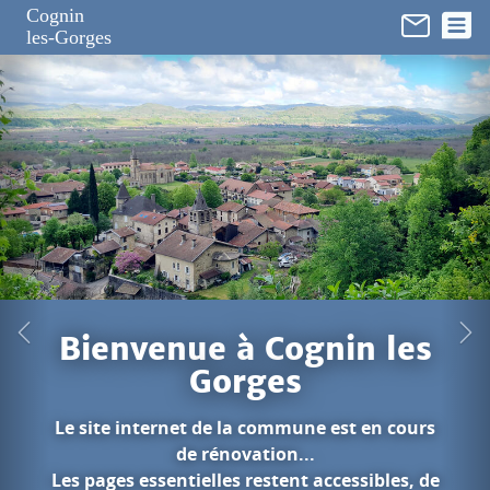
Panneau de gestion des cookies
Cognin
les-Gorges
ognin les
s
mune est en cours
...
nt accessibles, de