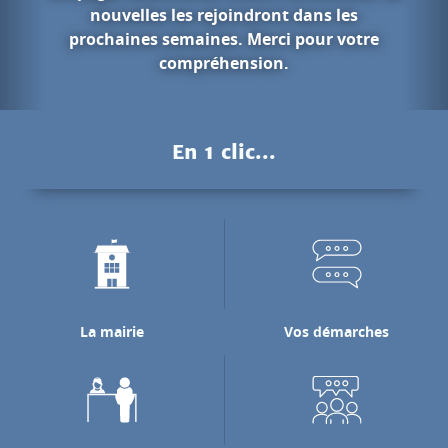
ont dans les
rci pour votre
Les gorges 
on.
Pendant des millions d'anné
Nan a creusé les falaises ca
En 1 clic...
pour rejoindre la rivière 
laquelle il se j
Découvrir les gorge
La mairie
Vos démarches