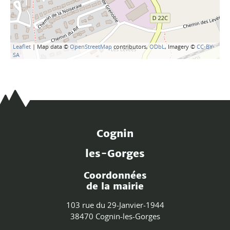
Leaflet
| Map data ©
OpenStreetMap
contributors,
ODbL
, Imagery ©
CC-BY-
SA
Cognin
les-Gorges
Coordonnées
de la mairie
103 rue du 29-Janvier-1944
38470 Cognin-les-Gorges