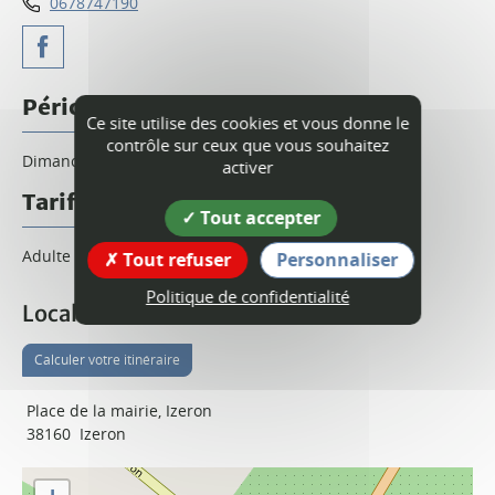
0678747190
Périodes d'ouverture
Ce site utilise des cookies et vous donne le
contrôle sur ceux que vous souhaitez
Dimanche 9 août 2026 à partir de 10h30.
activer
Tarif
Tout accepter
Adulte : 10 € (la doublette).
Tout refuser
Personnaliser
Politique de confidentialité
Localisation
Calculer votre itinéraire
Place de la mairie, Izeron
38160
Izeron