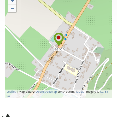
+
−
Leaflet
| Map data ©
OpenStreetMap
contributors,
ODbL
, Imagery ©
CC-BY-
SA