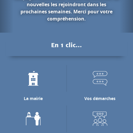
 dans les
 pour votre
Les gorges d
.
Pendant des millions d'années
Nan a creusé les falaises calca
pour rejoindre la rivière de
En 1 clic...
laquelle il se jett
Découvrir les gorges d
La mairie
Vos démarches