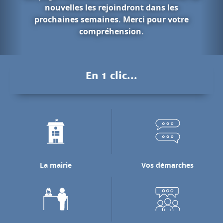
ans les
our votre
Les gorges du
Pendant des millions d'années, l
Nan a creusé les falaises calcair
pour rejoindre la rivière de l'
En 1 clic...
laquelle il se jette.
Découvrir les gorges du N
La mairie
Vos démarches